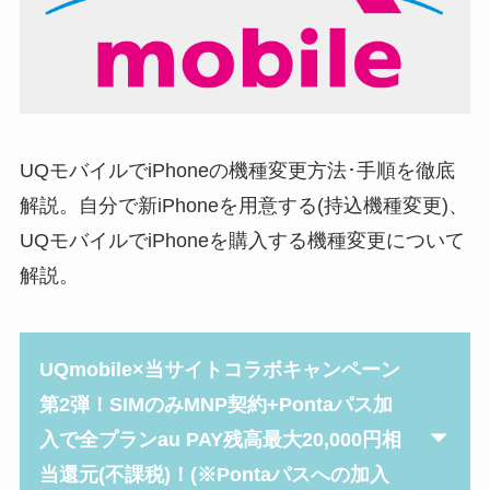
UQモバイルでiPhoneの機種変更方法･手順を徹底
解説。自分で新iPhoneを用意する(持込機種変更)、
UQモバイルでiPhoneを購入する機種変更について
解説。
UQmobile×当サイトコラボキャンペーン
第2弾！SIMのみMNP契約+Pontaパス加
入で全プランau PAY残高最大20,000円相
当還元(不課税)！(※Pontaパスへの加入