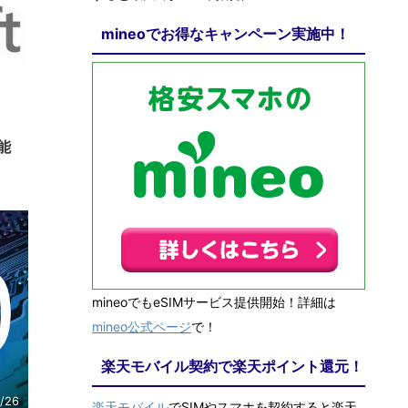
mineoでお得なキャンペーン実施中！
8/3
能
mineoでもeSIMサービス提供開始！詳細は
mineo公式ページ
で！
楽天モバイル契約で楽天ポイント還元！
/26
楽天モバイル
でSIMやスマホを契約すると楽天