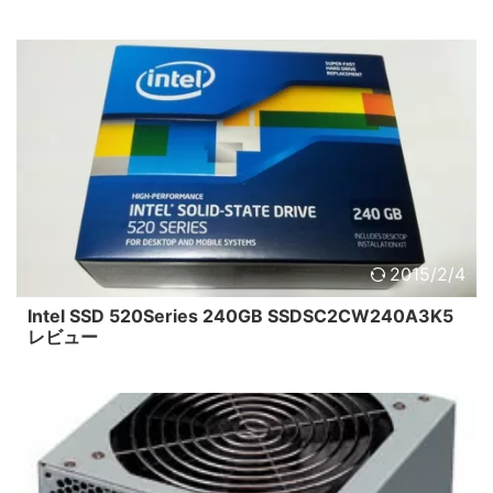
2015/2/4
Intel SSD 520Series 240GB SSDSC2CW240A3K5
レビュー