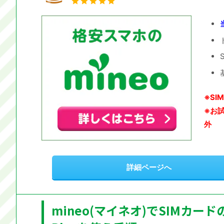
※SIM
※お
外
詳細ページへ
mineo(マイネオ)でSIMカード