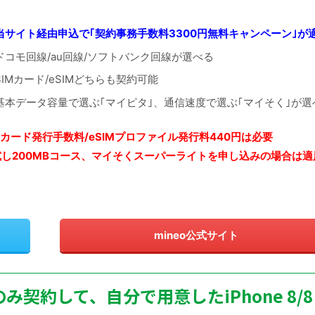
当サイト経由申込で｢契約事務手数料3300円無料キャンペーン｣が
ドコモ回線/au回線/ソフトバンク回線が選べる
SIMカード/eSIMどちらも契約可能
基本データ容量で選ぶ｢マイピタ｣、通信速度で選ぶ｢マイそく｣が選
カード発行手数料/eSIMプロファイル発行料440円は必要
試し200MBコース、マイそくスーパーライトを申し込みの
場合は適
mineo公式サイト
のみ契約して、自分で用意したiPhone 8/8