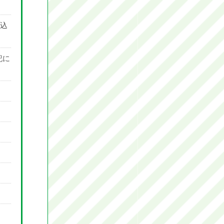
し込
記に