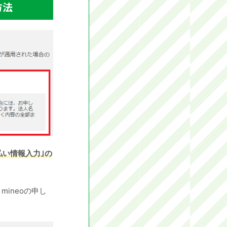
方法
払い情報入力｣の
ineoの申し