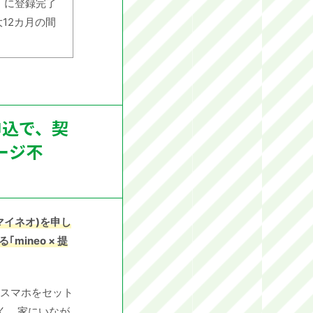
u」に登録完了
12カ月の間
申込で、契
ージ不
(マイネオ)を申し
ineo × 提
とスマホをセット
く、家にいなが