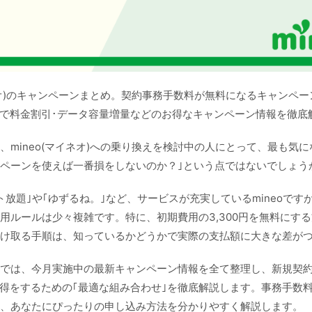
イネオ)のキャンペーンまとめ。契約事務手数料が無料になるキャンペー
P)で料金割引･データ容量増量などのお得なキャンペーン情報を徹底
現在、mineo(マイネオ)への乗り換えを検討中の人にとって、最も気に
ペーンを使えば一番損をしないのか？｣という点ではないでしょう
ト放題｣や｢ゆずるね。｣など、サービスが充実しているmineoです
用ルールは少々複雑です。特に、初期費用の3,300円を無料にす
け取る手順は、知っているかどうかで実際の支払額に大きな差が
では、今月実施中の最新キャンペーン情報を全て整理し、新規契
実に得をするための｢最適な組み合わせ｣を徹底解説します。事務手数
、あなたにぴったりの申し込み方法を分かりやすく解説します。