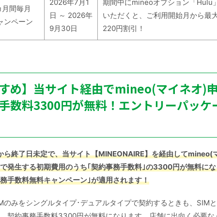
2026年7月1
期間中にmineoオプション「Hul
2カ月間毎月
日 ～ 2026年
いただくと、ご利用開始月から最大
キャンペーン
9月30日
220円割引！
すめ】当サイト経由でmineo(マイネオ)
手数料3300円が無料！エントリーパッケ
日から終了日未定で、当サイト【MINEONAIRE】を経由してmineo
oで発生する初期費用のうち｢契約事務手数料｣の3300円が無料になる｢m
務手数料無料キャンペーン｣が適用されます！
eSIMのみをシングルタイプ･デュアルタイプで契約するときも、SIM
、契約事務手数料3300円が無料になります。店舗に出向く必要な