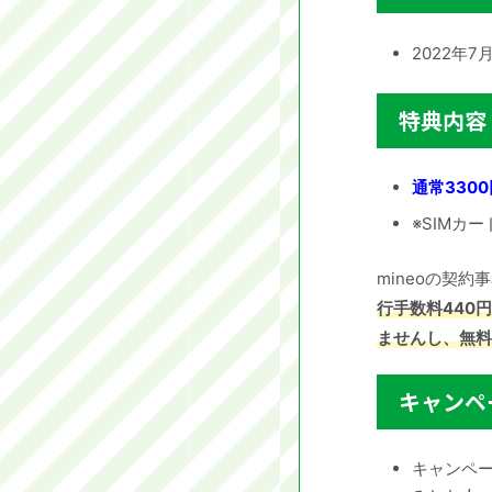
2022年
特典内容
通常330
※SIMカ
mineoの契
行手数料440
ませんし、無料
キャンペ
キャンペ