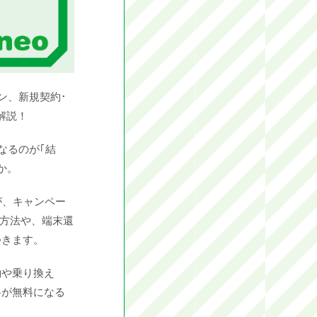
ン、新規契約･
解説！
なるのが｢結
か。
が、キャンペー
る方法や、端末還
つきます。
約や乗り換え
料が無料になる