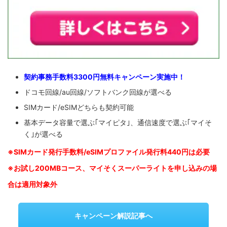
契約事務手数料3300円無料キャンペーン実施中！
ドコモ回線/au回線/ソフトバンク回線が選べる
SIMカード/eSIMどちらも契約可能
基本データ容量で選ぶ｢マイピタ｣、通信速度で選ぶ｢マイそ
く｣が選べる
※SIM
カード発行手数料/eSIMプロファイル発行料440円は必要
※お試し200MBコース、マイそくスーパーライトを申し込みの
場
合は適用対象外
キャンペーン解説記事へ