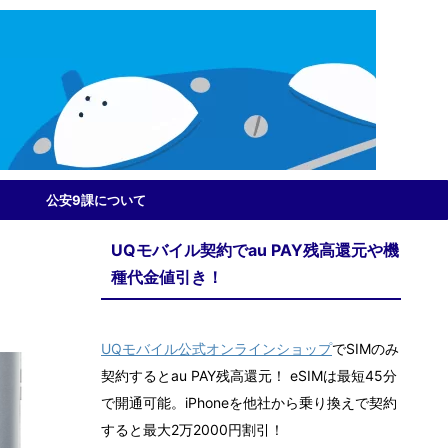
公安9課について
UQモバイル契約でau PAY残高還元や機
種代金値引き！
UQモバイル公式オンラインショップ
でSIMのみ
契約するとau PAY残高還元！ eSIMは最短45分
で開通可能。iPhoneを他社から乗り換えで契約
すると最大2万2000円割引！