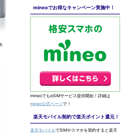
mineoでお得なキャンペーン実施中！
9/9
ホ
mineoでもeSIMサービス提供開始！詳細は
mineo公式ページ
で！
楽天モバイル契約で楽天ポイント還元！
6/15
楽天モバイル
でSIMやスマホを契約すると楽天