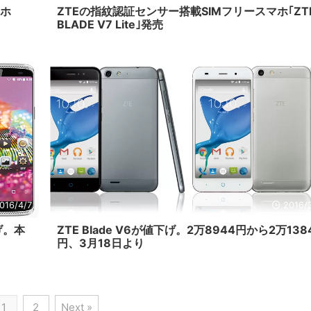
マホ
ZTEの指紋認証センサー搭載SIMフリースマホ｢ZT
BLADE V7 Lite｣発売
016/4/7
2016/
下げ。本
ZTE Blade V6が値下げ。2万8944円から2万138
円、3月18日より
1
2
Next »