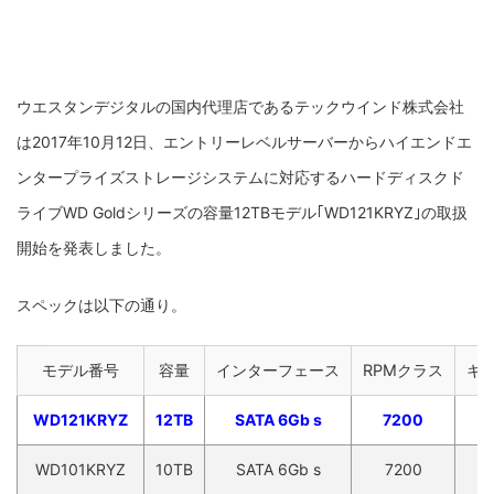
ウエスタンデジタルの国内代理店であるテックウインド株式会社
は2017年10月12日、エントリーレベルサーバーからハイエンドエ
ンタープライズストレージシステムに対応するハードディスクド
ライブWD Goldシリーズの容量12TBモデル｢WD121KRYZ｣の取扱
開始を発表しました。
スペックは以下の通り。
モデル番号
容量
インターフェース
RPMクラス
キ
WD121KRYZ
12TB
SATA 6Gb s
7200
2
WD101KRYZ
10TB
SATA 6Gb s
7200
2