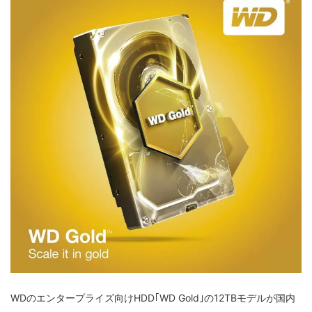
WDのエンタープライズ向けHDD｢WD Gold｣の12TBモデルが国内