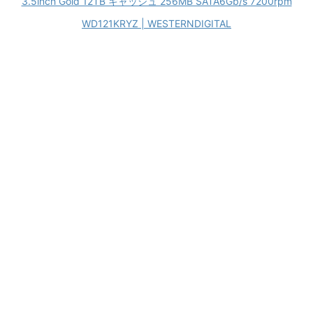
3.5inch Gold 12TB キャッシュ 256MB SATA6Gb/s 7200rpm
WD121KRYZ | WESTERNDIGITAL