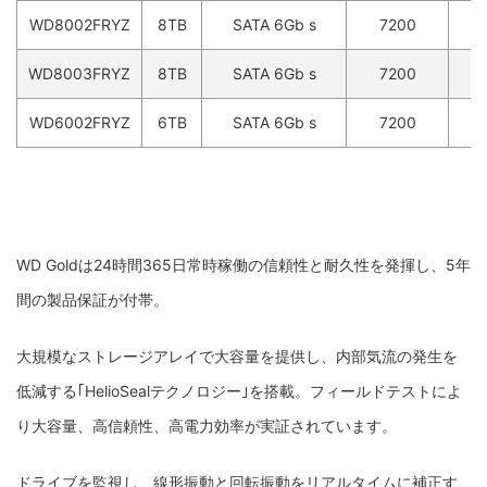
WD8002FRYZ
8TB
SATA 6Gb s
7200
1
WD8003FRYZ
8TB
SATA 6Gb s
7200
2
WD6002FRYZ
6TB
SATA 6Gb s
7200
1
WD Goldは24時間365日常時稼働の信頼性と耐久性を発揮し、5年
間の製品保証が付帯。
大規模なストレージアレイで大容量を提供し、内部気流の発生を
低減する｢HelioSealテクノロジー｣を搭載。フィールドテストによ
り大容量、高信頼性、高電力効率が実証されています。
ドライブを監視し、線形振動と回転振動をリアルタイムに補正す