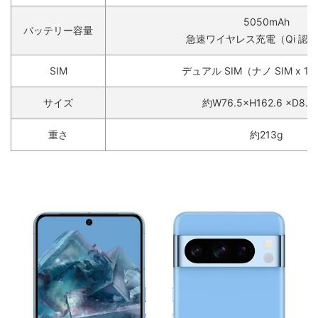
5050mAh
バッテリー容量
急速ワイヤレス充電（Qi 認
SIM
デュアル SIM（ナノ SIM x 1 と
サイズ
約W76.5×H162.6 ×D8.
重さ
約213g