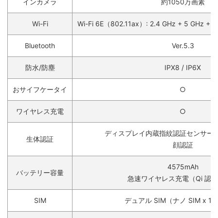
インカメラ
約1050万画素
Wi-Fi
Wi-Fi 6E（802.11ax）: 2.4 GHz + 5 GHz +
Bluetooth
Ver.5.3
防水/防塵
IPX8 / IP6X
おサイフケータイ
○
ワイヤレス充電
○
ディスプレイ内蔵指紋認証センサー
生体認証
顔認証
4575mAh
バッテリー容量
急速ワイヤレス充電（Qi 認
SIM
デュアル SIM（ナノ SIM x 1 と