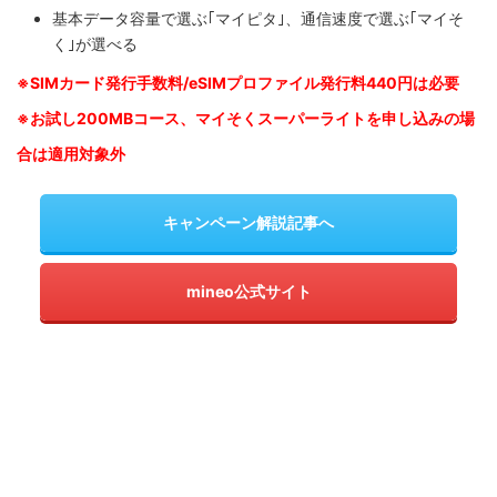
基本データ容量で選ぶ｢マイピタ｣、通信速度で選ぶ｢マイそ
く｣が選べる
※SIM
カード発行手数料/eSIMプロファイル発行料440円は必要
※お試し200MBコース、マイそくスーパーライトを申し込みの
場
合は適用対象外
キャンペーン解説記事へ
mineo公式サイト