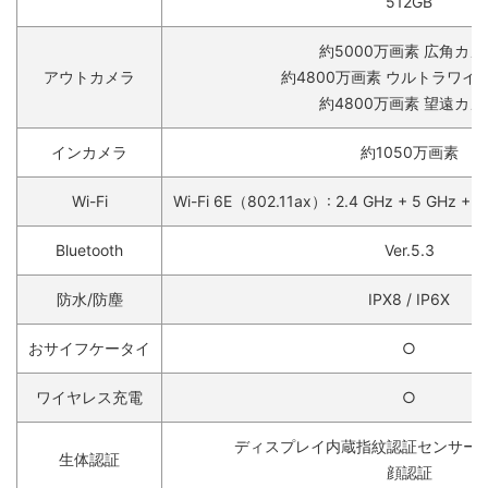
512GB
約5000万画素 広角カメ
アウトカメラ
約4800万画素 ウルトラワイ
約4800万画素 望遠カメ
インカメラ
約1050万画素
Wi-Fi
Wi-Fi 6E（802.11ax）: 2.4 GHz + 5 GHz +
Bluetooth
Ver.5.3
防水/防塵
IPX8 / IP6X
おサイフケータイ
○
ワイヤレス充電
○
ディスプレイ内蔵指紋認証センサー
生体認証
顔認証