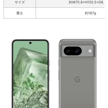
サイズ
約W70.8×H150.5×D8.9
重さ
約187g