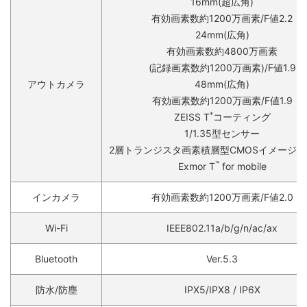
16mm(超広角)
有効画素数約1200万画素/F値2.2
24mm(広角)
有効画素数約4800万画素
(記録画素数約1200万画素)/F値1.9
アウトカメラ
48mm(広角)
有効画素数約1200万画素/F値1.9
*
ZEISS T
コーティング
1/1.35型センサー
2層トランジスタ画素積層型CMOSイメージ
™
Exmor T
for mobile
インカメラ
有効画素数約1200万画素/F値2.0
Wi-Fi
IEEE802.11a/b/g/n/ac/ax
Bluetooth
Ver.5.3
防水/防塵
IPX5/IPX8 / IP6X