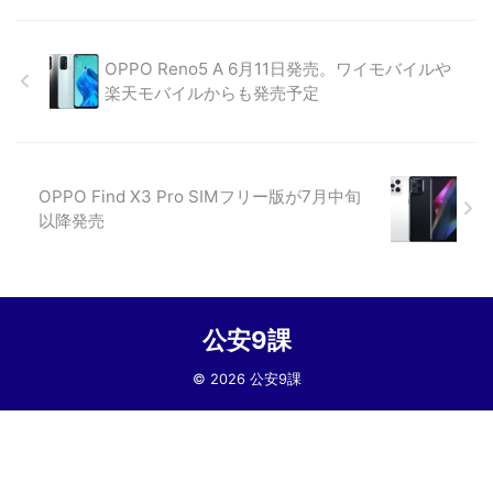
OPPO Reno5 A 6月11日発売。ワイモバイルや
楽天モバイルからも発売予定
OPPO Find X3 Pro SIMフリー版が7月中旬
以降発売
公安9課
© 2026 公安9課