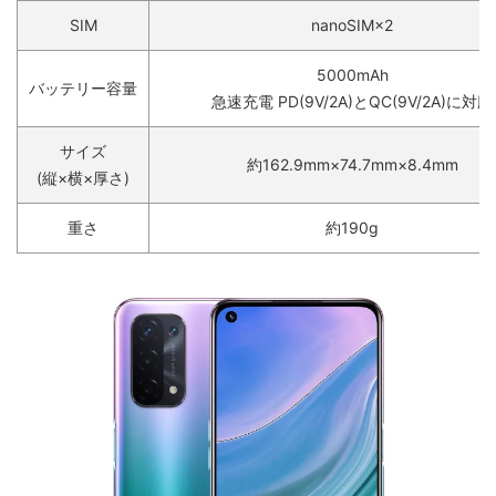
SIM
nanoSIM×2
5000mAh
バッテリー容量
急速充電
PD(9V/2A)とQC(9V/2A)に対応
サイズ
約162.9mm×74.7mm×8.4mm
(縦×横×厚さ)
重さ
約190g