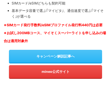
SIMカード/eSIMどちらも契約可能
基本データ容量で選ぶ｢マイピタ｣、通信速度で選ぶ｢マイそ
く｣が選べる
※SIM
カード発行手数料/eSIMプロファイル発行料440円は必要
※お試し200MBコース、マイそくスーパーライトを申し込みの
場
合は適用対象外
キャンペーン解説記事へ
mineo公式サイト