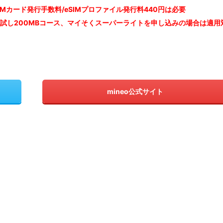
IM
カード発行手数料/eSIMプロファイル発行料440円は必要
お試し200MBコース、マイそくスーパーライトを申し込みの
場合は適用
mineo公式サイト