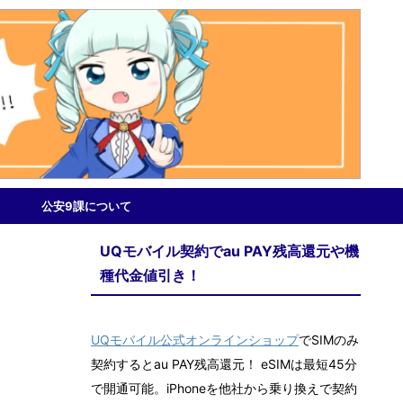
公安9課について
UQモバイル契約でau PAY残高還元や機
種代金値引き！
UQモバイル公式オンラインショップ
でSIMのみ
契約するとau PAY残高還元！ eSIMは最短45分
で開通可能。iPhoneを他社から乗り換えで契約