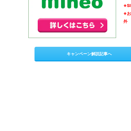
※S
※
外
キャンペーン解説記事へ