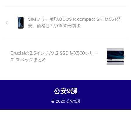
SIMフリー版｢AQUOS R compact SH-M06｣発
売。価格は7万6550円前後
Crucialの2.5インチ/M.2 SSD MX500シリー
ズ スペックまとめ
公安9課
© 2026 公安9課