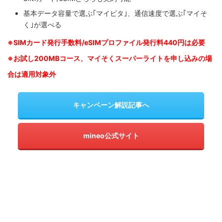
基本データ容量で選ぶ｢マイピタ｣、通信速度で選ぶ｢マイそ
く｣が選べる
※SIM
カード発行手数料/eSIMプロファイル発行料440円は必要
※お試し200MBコース、マイそくスーパーライトを申し込みの
場
合は適用対象外
キャンペーン解説記事へ
mineo公式サイト