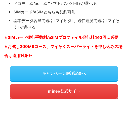
ドコモ回線/au回線/ソフトバンク回線が選べる
SIMカード/eSIMどちらも契約可能
基本データ容量で選ぶ｢マイピタ｣、通信速度で選ぶ｢マイそ
く｣が選べる
※SIM
カード発行手数料/eSIMプロファイル発行料440円は必要
※お試し200MBコース、マイそくスーパーライトを申し込みの
場
合は適用対象外
キャンペーン解説記事へ
mineo公式サイト