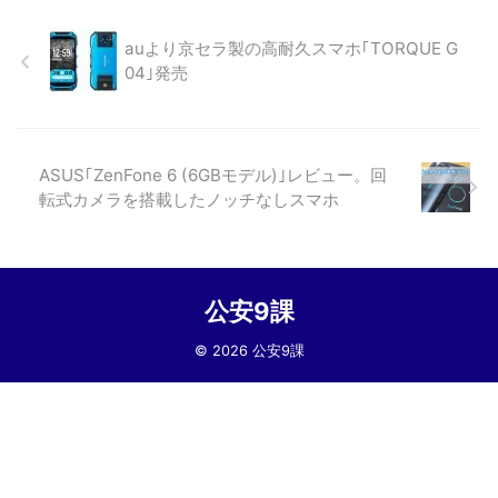
auより京セラ製の高耐久スマホ｢TORQUE G
04｣発売
ASUS｢ZenFone 6 (6GBモデル)｣レビュー。回
転式カメラを搭載したノッチなしスマホ
公安9課
© 2026 公安9課