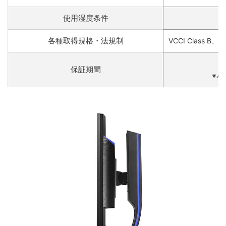
使用湿度条件
各種取得規格・法規制
VCCI Clas
保証期間
※パ