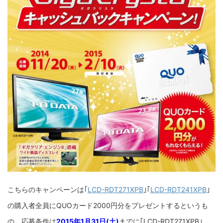
こちらのキャンペーンは｢
LCD-RDT271XPB
｣｢
LCD-RDT241XPB
｣
の購入者全員にQUOカード2000円分をプレゼントするというも
の。応募条件は
2015年1月31日(土)
までに｢LCD-RDT271XPB｣