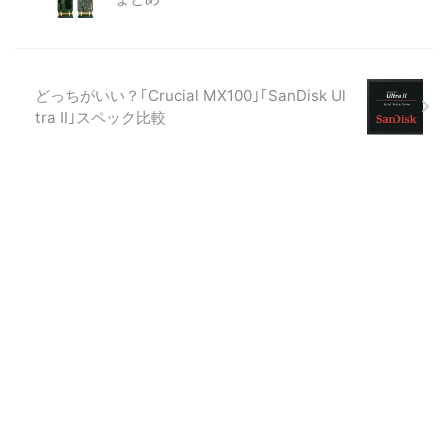
どっちがいい？｢Crucial MX100｣｢SanDisk Ul
tra II｣スペック比較
公安9課
© 2026 公安9課