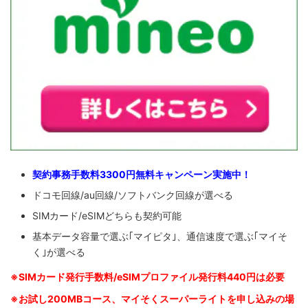
契約事務手数料3300円無料キャンペーン実施中！
ドコモ回線/au回線/ソフトバンク回線が選べる
SIMカード/eSIMどちらも契約可能
基本データ容量で選ぶ｢マイピタ｣、通信速度で選ぶ｢マイそ
く｣が選べる
※SIM
カード発行手数料/eSIMプロファイル発行料440円は必要
※お試し200MBコース、マイそくスーパーライトを申し込みの
場