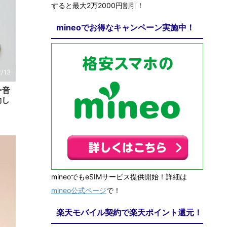
すると最大2万2000円割引！
mineoでお得なキャンペーン実施中！
2/13
ー音
動し
mineoでもeSIMサービス提供開始！詳細は
mineo公式ページ
で！
楽天モバイル契約で楽天ポイント還元！