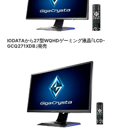
2018/4/25
IODATAから27型WQHDゲーミング液晶｢LCD-
GCQ271XDB｣発売
2018/4/12