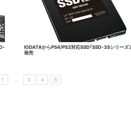
15/12/3
2015/1
D-
IODATAからPS4/PS3対応SSD｢SSD-3Sシリーズ
発売
1
…
3
4
5