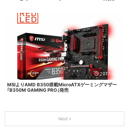
2017/3/17
MSIよりAMD B350搭載MicroATXゲーミングマザー
｢B350M GAMING PRO｣発売
Next »