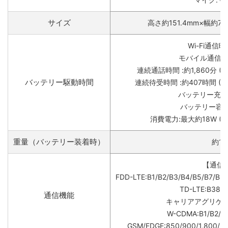
サイズ
高さ約151.4mm×幅約76
Wi-Fi通信時
モバイル通信時 
連続通話時間 :約1,860分 (3G)
バッテリー駆動時間
連続待受時間 :約407時間 (3G)
バッテリー充電
バッテリー容量:
消費電力:最大約18W (Qui
重量（バッテリー装着時）
約16
【通信
FDD-LTE:B1/B2/B3/B4/B5/B7/B8/
TD-LTE:B38/B
通信機能
キャリアアグリゲー
W-CDMA:B1/B2/B4
GSM/EDGE:850/900/1,80