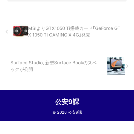
MSIよりGTX1050 Ti搭載カード｢GeForce GT
X 1050 Ti GAMING X 4G｣発売
Surface Studio, 新型Surface Bookのスペ
ックが公開
公安9課
© 2026 公安9課