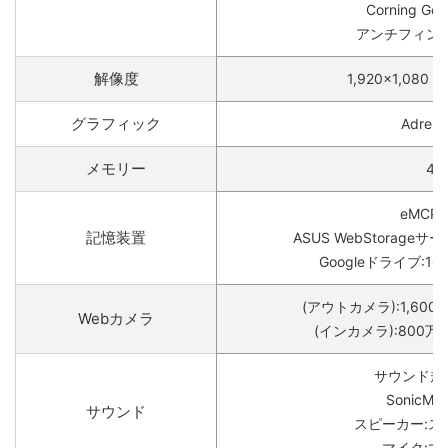
Corning Gori
アンチフィン
解像度
1,920×1,080
グラフィック
Adreno
メモリー
4G
eMCP:
記憶装置
ASUS WebStorageサ
Googleドライブ:10
(アウトカメラ):1,60
Webカメラ
(インカメラ):800
サウンド規格:
SonicMas
サウンド
スピーカー:ス
マイク:マ