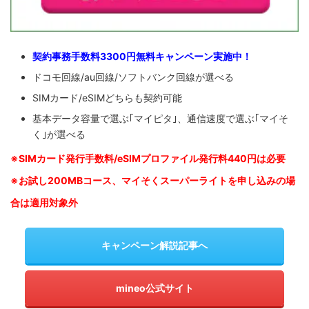
契約事務手数料3300円無料キャンペーン実施中！
ドコモ回線/au回線/ソフトバンク回線が選べる
SIMカード/eSIMどちらも契約可能
基本データ容量で選ぶ｢マイピタ｣、通信速度で選ぶ｢マイそ
く｣が選べる
※SIM
カード発行手数料/eSIMプロファイル発行料440円は必要
※お試し200MBコース、マイそくスーパーライトを申し込みの
場
合は適用対象外
キャンペーン解説記事へ
mineo公式サイト