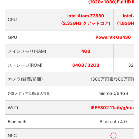
(1920×1080)FullHD IPS
Intel Atom Z3580
Intel A
CPU
(2.33GHz クアッドコア)
(1.83GH
PowerVR G6430
GPU
メインメモリ(RAM)
4GB
ストレージ(ROM)
64GB / 32GB
32GB
カメラ(背面/前面)
1300万画素/500万画素
microSD/64GB
外部メディア規格/最大容量
IEEE802.11a/b/g/n/ac
Wi-Fi
Bluetooth 4.0
Bluetooth
◯
NFC