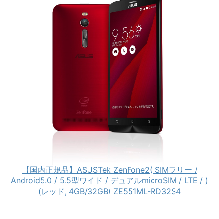
【国内正規品】ASUSTek ZenFone2( SIMフリー /
Android5.0 / 5.5型ワイド / デュアルmicroSIM / LTE / )
(レッド, 4GB/32GB) ZE551ML-RD32S4