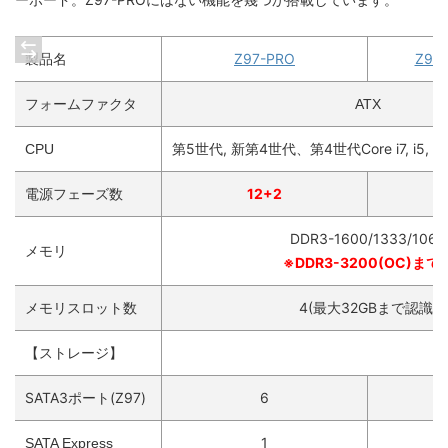
製品名
Z97-PRO
Z97
フォームファクタ
ATX
第5世代, 新第4世代、第4世代Core i7, i5, i3, P
CPU
電源フェーズ数
12+2
DDR3-1600/1333/1066
メモリ
※DDR3-3200(OC)まで
メモリスロット数
4(最大32GBまで認識)
【ストレージ】
SATA3ポート(Z97)
6
1
SATA Express