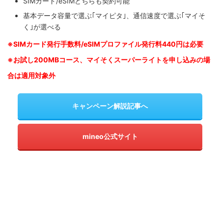
SIMカード/eSIMどちらも契約可能
基本データ容量で選ぶ｢マイピタ｣、通信速度で選ぶ｢マイそ
く｣が選べる
※SIM
カード発行手数料/eSIMプロファイル発行料440円は必要
※お試し200MBコース、マイそくスーパーライトを申し込みの
場
合は適用対象外
キャンペーン解説記事へ
mineo公式サイト