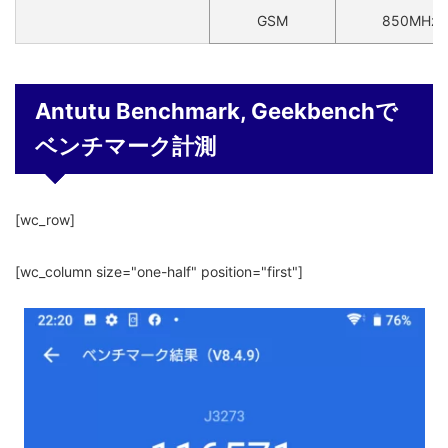
GSM
850MHz/9
Antutu Benchmark, Geekbenchで
ベンチマーク計測
[wc_row]
[wc_column size="one-half" position="first"]