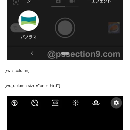
[/wc_column]
[wc_column size="one-third"]