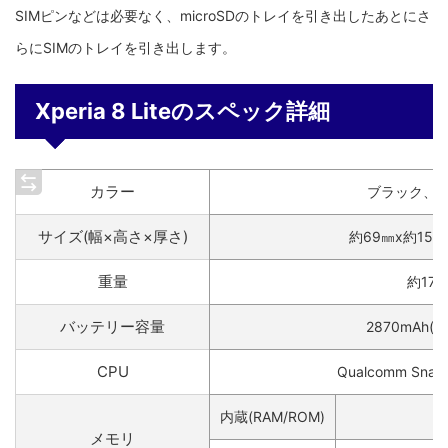
SIMピンなどは必要なく、microSDのトレイを引き出したあとにさ
らにSIMのトレイを引き出します。
Xperia 8 Liteのスペック詳細
カラー
ブラック、
サイズ(幅×高さ×厚さ)
約69㎜x約158
重量
約170
バッテリー容量
2870mAh(
CPU
Qualcomm Snap
内蔵(RAM/ROM)
メモリ