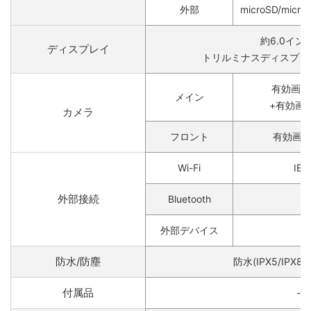
外部
microSD/micr
約6.0イン
ディスプレイ
トリルミナスディスプレイ fo
有効画素数
メイン
+有効画素
カメラ
フロント
有効画素
Wi-Fi
IEE
外部接続
Bluetooth
外部デバイス
防水/防塵
防水(IPX5/IPX8)
付属品
-