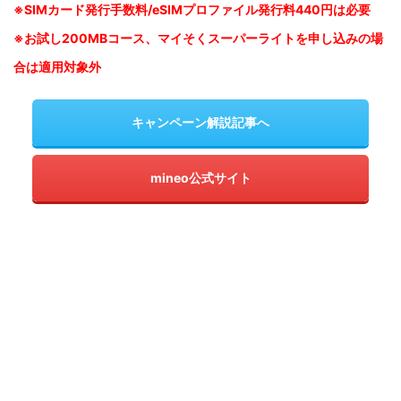
※SIM
カード発行手数料/eSIMプロファイル発行料440円は必要
※お試し200MBコース、マイそくスーパーライトを申し込みの
場
合は適用対象外
キャンペーン解説記事へ
mineo公式サイト