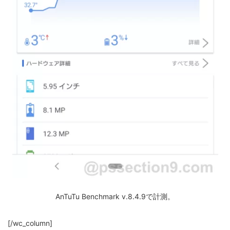
AnTuTu Benchmark v.8.4.9で計測。
[/wc_column]