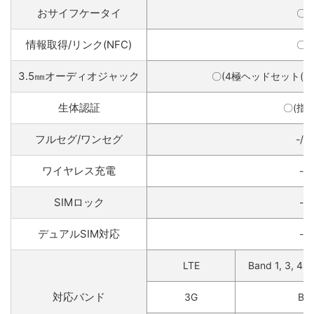
おサイフケータイ
〇
情報取得/リンク(NFC)
〇
3.5㎜オーディオジャック
〇(4極ヘッドセット(CT
生体認証
〇(指紋
フルセグ/ワンセグ
-/-
ワイヤレス充電
-
SIMロック
-
デュアルSIM対応
-
LTE
Band 1, 3, 4, 5
対応バンド
3G
Ban