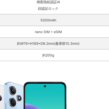
側面指紋認証
AI
顔認証ロック
5000mAh
nano SIM + eSIM
約W76×H169×D8.2mm(最厚部10.3mm)
約200g