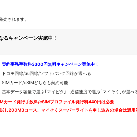
日に発売されます。
になるキャンペーン実施中！
契約事務手数料3300円無料キャンペーン実施中！
ドコモ回線/au回線/ソフトバンク回線が選べる
SIMカード/eSIMどちらも契約可能
基本データ容量で選ぶ｢マイピタ｣、通信速度で選ぶ｢マイそく｣が選べ
IM
カード発行手数料/eSIMプロファイル発行料440円は必要
お試し200MBコース、マイそくスーパーライトを申し込みの
場合は適用