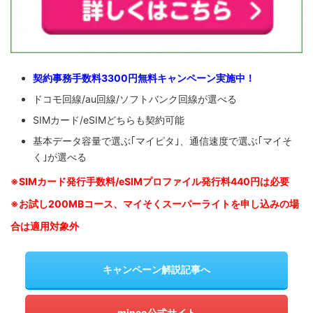
契約事務手数料3300円無料キャンペーン実施中！
ドコモ回線/au回線/ソフトバンク回線が選べる
SIMカード/eSIMどちらも契約可能
基本データ容量で選ぶ｢マイピタ｣、通信速度で選ぶ｢マイそ
く｣が選べる
※SIM
カード発行手数料/eSIMプロファイル発行料440円は必要
※お試し200MBコース、マイそくスーパーライトを申し込みの
場
合は適用対象外
キャンペーン解説記事へ
mineo公式サイト