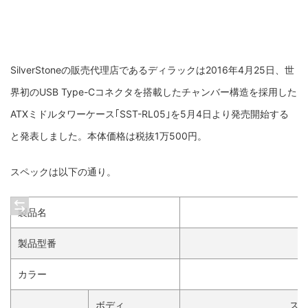
SilverStoneの販売代理店であるディラックは2016年4月25日、世
界初のUSB Type-Cコネクタを搭載したチャンバー構造を採用した
ATXミドルタワーケース｢SST-RL05｣を5月4日より発売開始する
と発表しました。本体価格は税抜1万500円。
スペックは以下の通り。
製品名
製品型番
カラー
ボディ
スチ