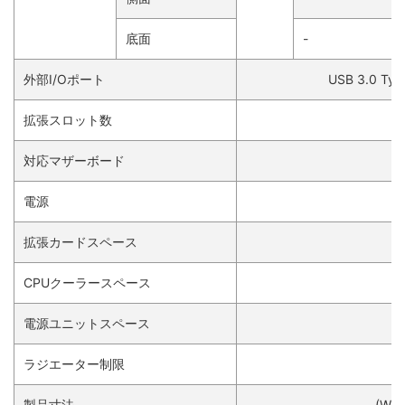
底面
-
外部I/Oポート
USB 3.0 Type
拡張スロット数
対応マザーボード
電源
無
拡張カードスペース
CPUクーラースペース
電源ユニットスペース
ラジエーター制限
製品寸法
(W)2