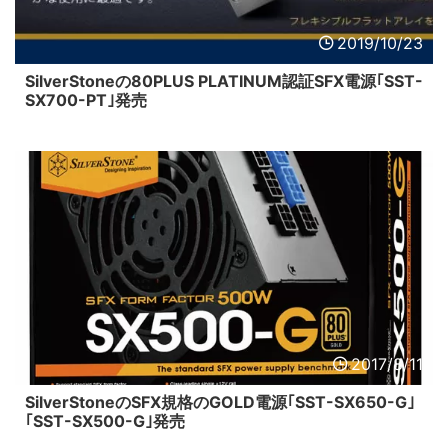
2019/10/23
SilverStoneの80PLUS PLATINUM認証SFX電源｢SST-
SX700-PT｣発売
2017/8/11
SilverStoneのSFX規格のGOLD電源｢SST-SX650-G｣
｢SST-SX500-G｣発売