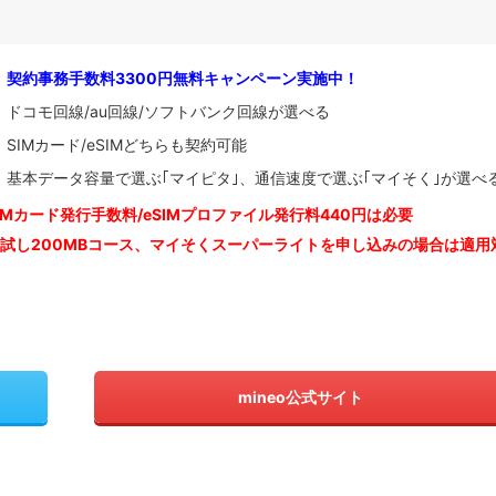
契約事務手数料3300円無料キャンペーン実施中！
ドコモ回線/au回線/ソフトバンク回線が選べる
SIMカード/eSIMどちらも契約可能
基本データ容量で選ぶ｢マイピタ｣、通信速度で選ぶ｢マイそく｣が選べ
IM
カード発行手数料/eSIMプロファイル発行料440円は必要
お試し200MBコース、マイそくスーパーライトを申し込みの
場合は適用
mineo公式サイト