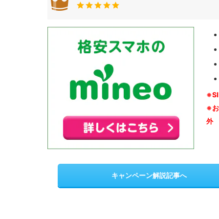
※S
※
外
キャンペーン解説記事へ