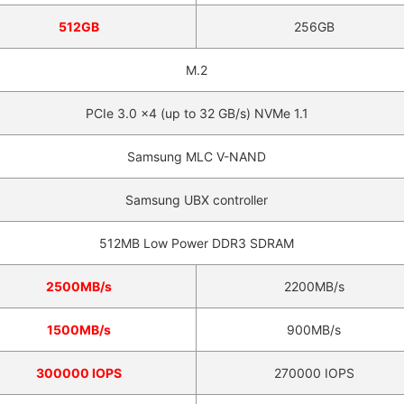
512GB
256GB
M.2
PCIe 3.0 x4 (up to 32 GB/s) NVMe 1.1
Samsung MLC V-NAND
Samsung UBX controller
512MB Low Power DDR3 SDRAM
2500MB/s
2200MB/s
1500MB/s
900MB/s
300000 IOPS
270000 IOPS