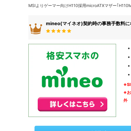
MSIよりゲーマー向けH110採用microATXマザー｢H110
mineo(マイネオ)契約時の事務手数料
※S
※
外