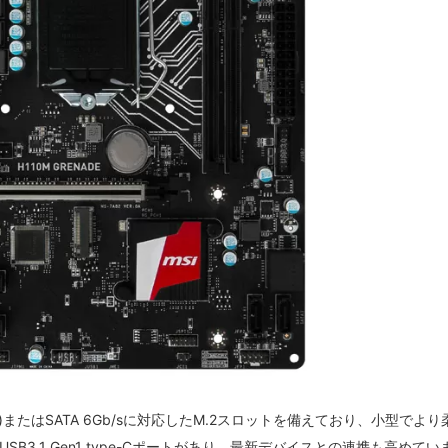
大20Gbps)またはSATA 6Gb/sに対応したM.2スロットを備えており、小型でよ
3.1 Gen1 type-Cポートがあり、最新デバイスとの連携も高めてい