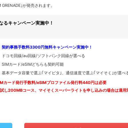
M GRENADE｣が発売されます。
になるキャンペーン実施中！
契約事務手数料3300円無料キャンペーン実施中！
ドコモ回線/au回線/ソフトバンク回線が選べる
SIMカード/eSIMどちらも契約可能
基本データ容量で選ぶ｢マイピタ｣、通信速度で選ぶ｢マイそく｣が選べ
IM
カード発行手数料/eSIMプロファイル発行料440円は必要
お試し200MBコース、マイそくスーパーライトを申し込みの
場合は適用