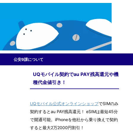
公安9課について
UQモバイル契約でau PAY残高還元や機
種代金値引き！
UQモバイル公式オンラインショップ
でSIMのみ
契約するとau PAY残高還元！ eSIMは最短45分
で開通可能。iPhoneを他社から乗り換えで契約
すると最大2万2000円割引！