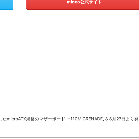
mineo公式サイト
用したmicroATX規格のマザーボード｢H110M GRENADE｣を8月27日より