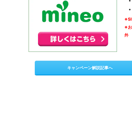
※S
※
外
キャンペーン解説記事へ