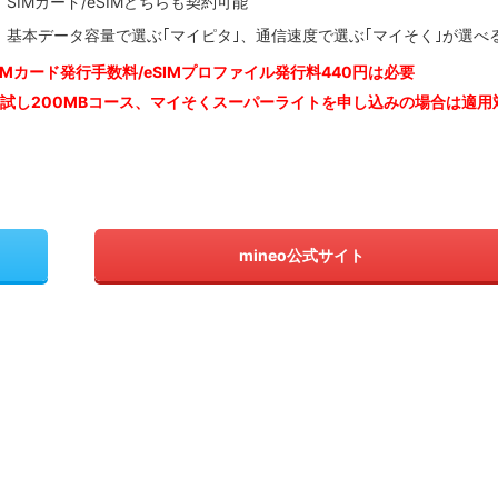
SIMカード/eSIMどちらも契約可能
基本データ容量で選ぶ｢マイピタ｣、通信速度で選ぶ｢マイそく｣が選べ
IM
カード発行手数料/eSIMプロファイル発行料440円は必要
お試し200MBコース、マイそくスーパーライトを申し込みの
場合は適用
mineo公式サイト