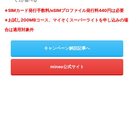
※SIM
カード発行手数料/eSIMプロファイル発行料440円は必要
※お試し200MBコース、マイそくスーパーライトを申し込みの
場
合は適用対象外
キャンペーン解説記事へ
mineo公式サイト