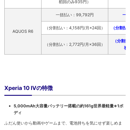
初回のみ935円）
初
一括払い：99,792円
一括
（分割払い：4,158円/月×24回）
（分割払い
AQUOS R6
（分割払い
（分割払い：2,772円/月×36回）
初
Xperia 10 IVの特徴
5,000mAh大容量バッテリー搭載の約161g世界最軽量※1ボ
ディ
ふだん使いから動画やゲームまで、電池持ちを気にせず楽しめま