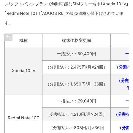
ン/ソフトバンクプランで利用可能なSIMフリー端末｢Xperia 10 IV｣
｢Redmi Note 10T｣｢AQUOS R6｣の販売価格が値下げされていま
す。
機種
端末価格変更前
一括払い：59,400円
一括
（分割払い：2,475円/月×24回）
（分割払い
Xperia 10 IV
（分割払い
（分割払い：1,650円/月×36回）
初
一括払い：29,040円
一括
（分割払い：1,210円/月×24回）
（分割払い
Redmi Note 10T
（分割払い：803円/月×36回
（分割払