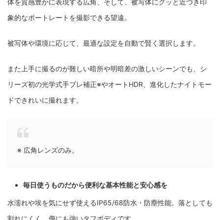
体を質感豊かに表現する広角、そして、被写体にグッと近づき印
象的なポートレートを撮影できる望遠。
被写体や環境に応じて、最適な設定を自動で賢く選択します。
また上手に撮るのが難しい暗所や明暗差の激しいシーンでも、シ
リーズ初の光学式手ブレ補正※やオートHDR、進化したナイトモー
ドできれいに撮れます。
※ 広角レンズのみ。
毎日使うものだから便利な基本性能と安心感を
水濡れや埃を気にせず使えるIP65/68防水・防塵性能。落としても
割れにくく、傷にも強いタフボディです。