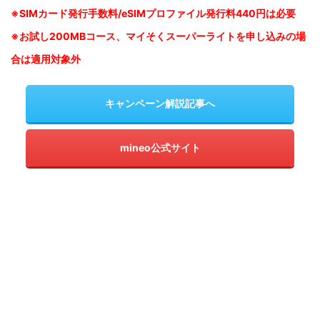
※SIM
カード発行手数料/eSIMプロファイル発行料440円は必要
※お試し200MBコース、マイそくスーパーライトを申し込みの
場
合は適用対象外
キャンペーン解説記事へ
mineo公式サイト