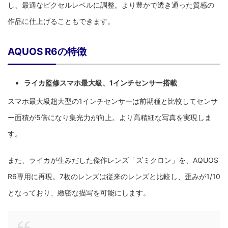
し、最適なピクセルレベルに調整。より豊かで透き通った質感の
作品に仕上げることもできます。
AQUOS R6の特徴
ライカ監修スマホ最大級、1インチセンサー搭載
スマホ最大級超大型の1インチセンサーは前期種と比較してセンサ
ー面積が5倍になり集光力が向上。より高精細な写真を実現しま
す。
また、ライカが生みだした傑作レンズ「ズミクロン」を、AQUOS
R6専用に再現。7枚のレンズは従来のレンズと比較し、歪みが1/10
となっており、緻密な描写を可能にします。