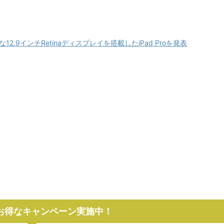
pple、壮大な12.9インチRetinaディスプレイを搭載したiPad Proを発表
でお得なキャンペーン実施中！