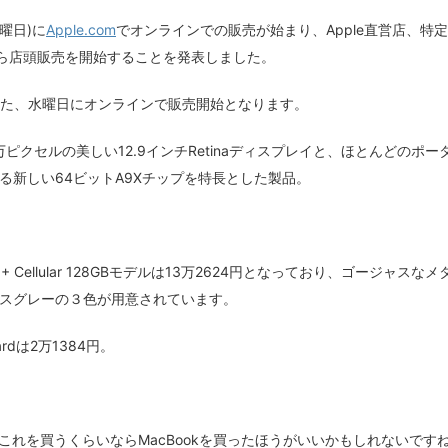
水曜日)に
Apple.com
でオンラインでの販売が始まり、Apple直営店、特
から店頭販売を開始することを発表しました。
boardもまた、水曜日にオンラインで販売開始となります。
0万ピクセルの美しい12.9インチRetinaディスプレイと、ほとんどのポー
新しい64ビットA9Xチップを特長とした製品。
ifi + Cellular 128GBモデルは13万2624円となっており、ゴージャスなメ
スグレーの３色が用意されています。
oardは2万1384円。
で、これを買うくらいならMacBookを買ったほうがいいかもしれないです