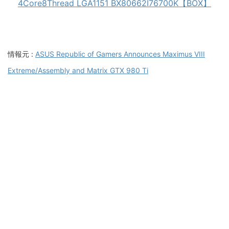
4Core8Thread LGA1151 BX80662I76700K【BOX】
情報元 :
ASUS Republic of Gamers Announces Maximus VIII
Extreme/Assembly and Matrix GTX 980 Ti