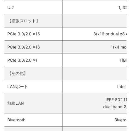
U.2
1, 32G
【拡張スロット】
PCIe 3.0/2.0 x16
3(x16 or dual x8 or
PCIe 3.0/2.0 x16
1(x4 mode
PCIe 3.0/2.0 x1
1(Bla
【その他】
LANポート
Intel I
IEEE 802.11 
無線LAN
dual band 2.
Bluetooth
Bluetoot