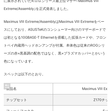
に展示されていたR.O.G.シリーズ最上位マザー｢Maximus VIII
Extreme/Assembly｣を正式発表しました。
Maximus VIII Extreme/AssemblyはMaximus VIII Extremeをベー
スにしており、ASUSTeKのコンシューマー向けのマザーボードで
は初となる10GBASE-T Ethernetを搭載した拡張カードや、フロン
トベイ内蔵用ヘッドホンアンプが付属。本体色は従来のROGシリ
ーズの赤×黒基調の配色ではなく、黒×プラズマカッパーとかいう
色になっています。
スペックは以下のとおり。
製品名
Maximus VIII Ext
チップセット
Z170チッ
フォームファクタ
E-AT