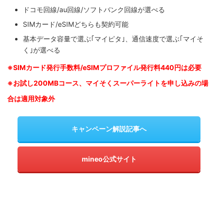
ドコモ回線/au回線/ソフトバンク回線が選べる
SIMカード/eSIMどちらも契約可能
基本データ容量で選ぶ｢マイピタ｣、通信速度で選ぶ｢マイそ
く｣が選べる
※SIM
カード発行手数料/eSIMプロファイル発行料440円は必要
※お試し200MBコース、マイそくスーパーライトを申し込みの
場
合は適用対象外
キャンペーン解説記事へ
mineo公式サイト