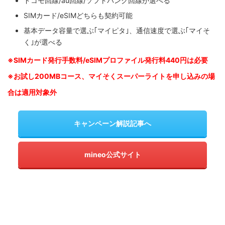
ドコモ回線/au回線/ソフトバンク回線が選べる
SIMカード/eSIMどちらも契約可能
基本データ容量で選ぶ｢マイピタ｣、通信速度で選ぶ｢マイそ
く｣が選べる
※SIM
カード発行手数料/eSIMプロファイル発行料440円は必要
※お試し200MBコース、マイそくスーパーライトを申し込みの
場
合は適用対象外
キャンペーン解説記事へ
mineo公式サイト