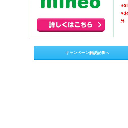
※S
※
外
キャンペーン解説記事へ