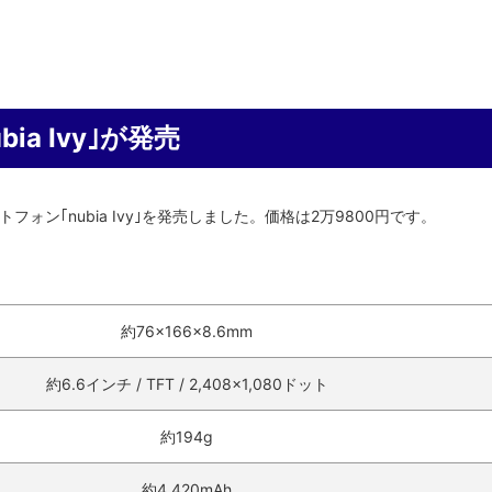
bia Ivy｣が発売
マートフォン｢nubia Ivy｣を発売しました。価格は2万9800円です。
約76×166×8.6mm
約6.6インチ / TFT / 2,408×1,080ドット
約194g
約4,420mAh