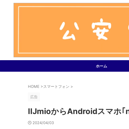
ホーム
HOME
>
スマートフォン
>
広告
IIJmioからAndroidスマホ｢n
2024/04/03