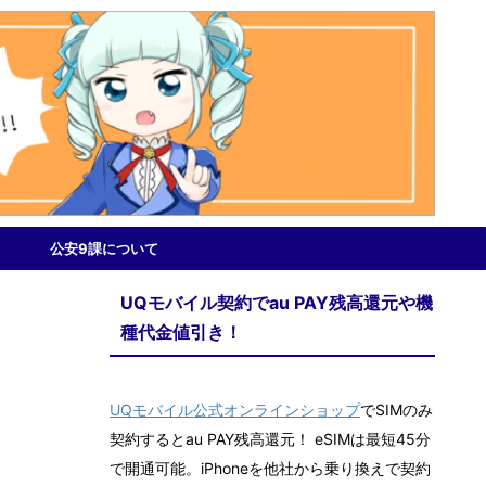
公安9課について
UQモバイル契約でau PAY残高還元や機
種代金値引き！
UQモバイル公式オンラインショップ
でSIMのみ
契約するとau PAY残高還元！ eSIMは最短45分
で開通可能。iPhoneを他社から乗り換えで契約