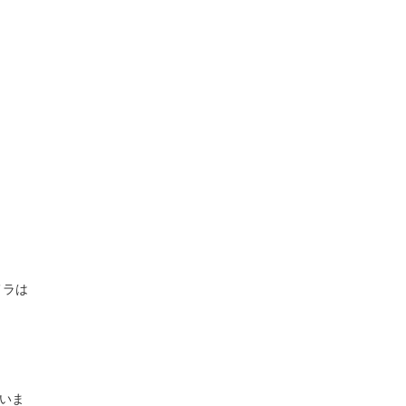
メラは
いま