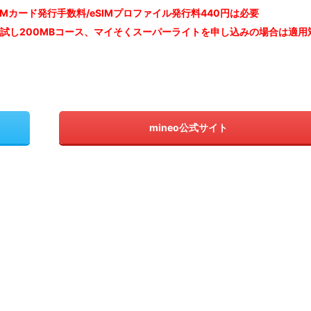
IM
カード発行手数料/eSIMプロファイル発行料440円は必要
お試し200MBコース、マイそくスーパーライトを申し込みの
場合は適用
mineo公式サイト