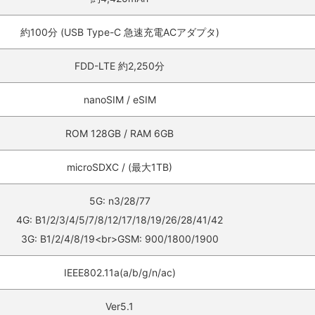
約100分 (USB Type-C 急速充電ACアダプタ)
FDD-LTE 約2,250分
nanoSIM / eSIM
ROM 128GB / RAM 6GB
microSDXC / (最大1TB)
5G: n3/28/77
4G: B1/2/3/4/5/7/8/12/17/18/19/26/28/41/42
3G: B1/2/4/8/19<br>GSM: 900/1800/1900
IEEE802.11a(a/b/g/n/ac)
Ver5.1