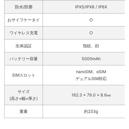
防水/防塵
IPX5/IPX8 / IP6X
おサイフケータイ
○
ワイヤレス充電
○
生体認証
指紋、顔
バッテリー容量
5000mAh
nanoSIM、eSIM
SIMスロット
デュアルSIM対応
サイズ
162.3 x 79.0 x 8.6㎜
(高さ×幅×厚さ)
重量
約233g