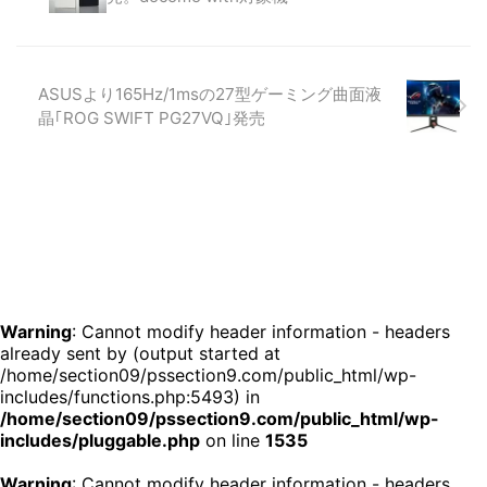
ASUSより165Hz/1msの27型ゲーミング曲面液
晶｢ROG SWIFT PG27VQ｣発売
Warning
: Cannot modify header information - headers
already sent by (output started at
/home/section09/pssection9.com/public_html/wp-
includes/functions.php:5493) in
/home/section09/pssection9.com/public_html/wp-
includes/pluggable.php
on line
1535
Warning
: Cannot modify header information - headers