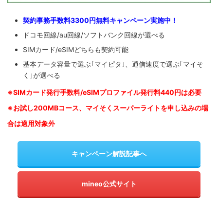
契約事務手数料3300円無料キャンペーン実施中！
ドコモ回線/au回線/ソフトバンク回線が選べる
SIMカード/eSIMどちらも契約可能
基本データ容量で選ぶ｢マイピタ｣、通信速度で選ぶ｢マイそ
く｣が選べる
※SIM
カード発行手数料/eSIMプロファイル発行料440円は必要
※お試し200MBコース、マイそくスーパーライトを申し込みの
場
合は適用対象外
キャンペーン解説記事へ
mineo公式サイト