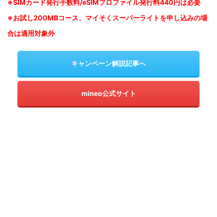
※SIM
カード発行手数料/eSIMプロファイル発行料440円は必要
※お試し200MBコース、マイそくスーパーライトを申し込みの
場
合は適用対象外
キャンペーン解説記事へ
mineo公式サイト