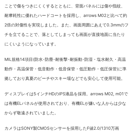
ことで傷をつきにくくするとともに、背面パネルには傷や指紋、
耐摩耗性に優れたハードコートを採用し、arrows M02と比べて約
2倍の対傷性を実現しました。また、画面周囲にあえて0.3mmのフ
チを立てることで、落としてしまっても画面が直接地面に当たり
にくいようになっています。
MIL規格14項目(防水･防塵･耐衝撃･耐振動･防湿・塩水耐久・高温
動作・高温保管・低音動作・低音保管・低圧動作・低圧保管)に準
拠しており真夏のビーチやスキー場などでも安心して使用可能。
ディスプレイは5インチHDのIPS液晶を採用。arrows M02, m01で
は有機ELパネルが使用されており、有機ELが嫌いな人からは少な
からず敬遠されていました。
カメラはSONY製CMOSセンサーを採用したF値2.0/1310万画