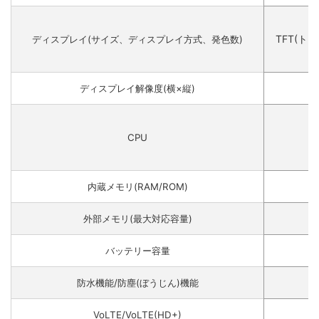
TFT(トリ
ディスプレイ(サイズ、ディスプレイ方式、発色数)
ディスプレイ解像度(横×縦)
CPU
内蔵メモリ(RAM/ROM)
外部メモリ(最大対応容量)
バッテリー容量
防水機能/防塵(ぼうじん)機能
VoLTE/VoLTE(HD+)