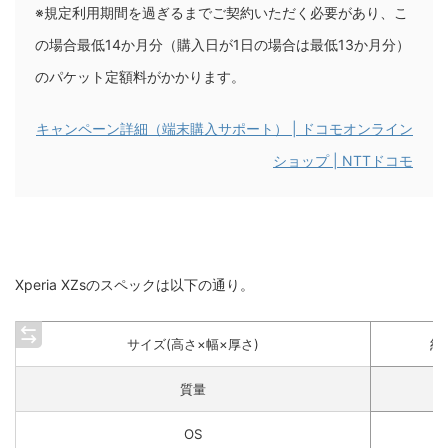
※規定利用期間を過ぎるまでご契約いただく必要があり、こ
の場合最低14か月分（購入日が1日の場合は最低13か月分）
のパケット定額料がかかります。
キャンペーン詳細（端末購入サポート） | ドコモオンライン
ショップ | NTTドコモ
Xperia XZsのスペックは以下の通り。
約
サイズ(高さ×幅×厚さ)
質量
OS