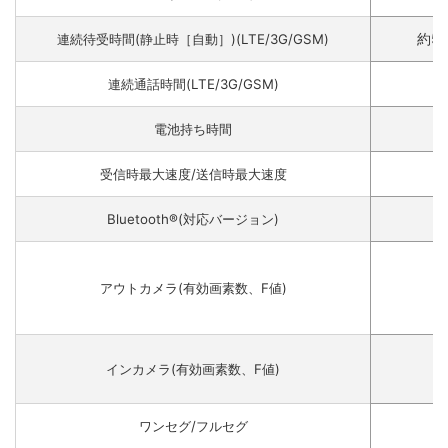
約5
連続待受時間(静止時［自動］)(LTE/3G/GSM)
約
連続通話時間(LTE/3G/GSM)
電池持ち時間
受信時最大速度/送信時最大速度
Bluetooth®(対応バージョン)
アウトカメラ(有効画素数、F値)
インカメラ(有効画素数、F値)
ワンセグ/フルセグ