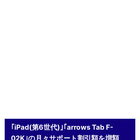
｢iPad(第6世代)｣｢arrows Tab F-
02K｣の月々サポート割引額を増額