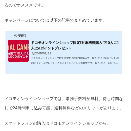
るのでオススメです。
キャンペーンについては以下の記事でまとめています。
公安9課
ドコモオンラインショップ限定!対象機種購入で10人に1
人にdポイントプレゼント
🕒️2019/08/23
ドコモオンラインショップにて期間中に対象機種購入で、10人に1人にdポイント30
00ポイントがプレゼントされるキャンペーンが実施中です。10人に1人、dポイント
3000ポイントが当たる！ドコモオンラインショップでは現在、期間中に対象機種の
購入者で、抽選で10人に1人にdポイント3000ポイントがプレゼントされるキャンペ
ーンが実施中です。SPECIAL CAMPAIGN | ドコモオンラインショップ | NTTドコモ
対象期間 2019年8月19日(月曜)午前0時～2019年9月17日(火曜)午後8時対象機種iPh
one、iPad、スマートフォン、Google Pixel、タブレット、...
ドコモオンラインショップでは、事務手数料が無料、待ち時間な
しで24時間申し込み可能、送料無料などのメリットがあります。
スマートフォンの購入はドコモオンラインショップから。