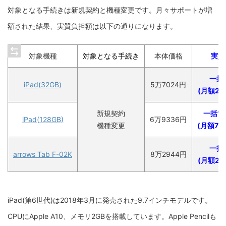
対象となる手続きは新規契約と機種変更です。月々サポートが増
額された結果、実質負担額は以下の通りになります。
対象機種
対象となる手続き
本体価格
実質
一括5
iPad(32GB)
5万7024円
(月額21
新規契約
一括1万
iPad(128GB)
6万9336円
機種変更
(月額70
一括5
arrows Tab F-02K
8万2944円
(月額21
iPad(第6世代)は2018年3月に発売された9.7インチモデルです。
CPUにApple A10、メモリ2GBを搭載しています。Apple Pencilも