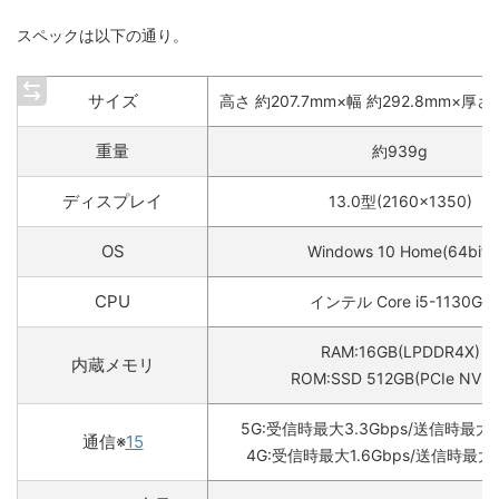
始することを発表しました。いつでもカエドキプログラムとは、 dポイントクラブ
スペックは以下の通り。
加入･継続状態 対象機種を購入時に｢残価設定型24回払い｣でいつでもカエドキプロ
グラムに加入 22ヶ月目までにプログラムを利用す...
サイズ
高さ 約207.7mm×幅 約292.8mm×厚さ 
重量
約939g
ディスプレイ
13.0型(2160×1350)
OS
Windows 10 Home(64bit)
CPU
インテル Core i5-1130G7
RAM:16GB(LPDDR4X)
内蔵メモリ
ROM:SSD 512GB(PCIe NVM
5G:受信時最大3.3Gbps/送信時最大2
通信
※
15
4G:受信時最大1.6Gbps/送信時最大7