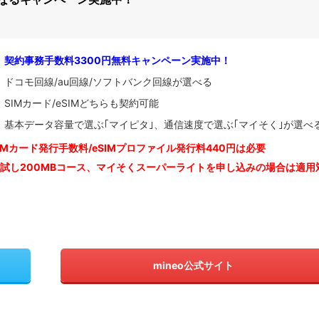
契約事務手数料3300円無料キャンペーン実施中！
ドコモ回線/au回線/ソフトバンク回線が選べる
SIMカード/eSIMどちらも契約可能
基本データ容量で選ぶ｢マイピタ｣、通信速度で選ぶ｢マイそく｣が選べ
IM
カード発行手数料/eSIMプロファイル発行料440円は必要
お試し200MBコース、マイそくスーパーライトを申し込みの
場合は適用
mineo公式サイト