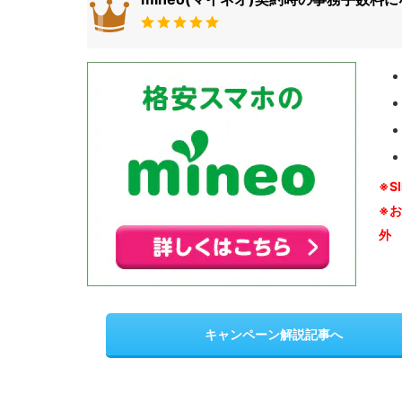
※S
※
外
キャンペーン解説記事へ