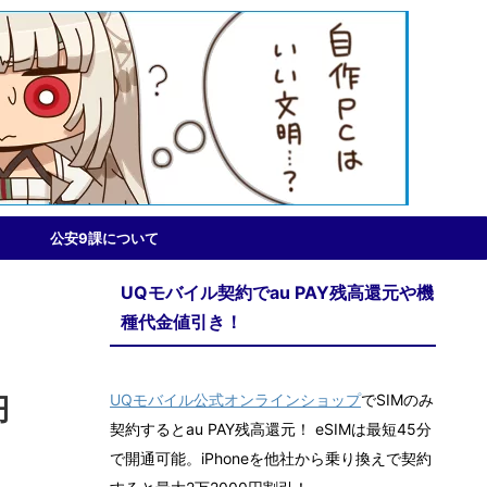
公安9課について
UQモバイル契約でau PAY残高還元や機
種代金値引き！
UQモバイル公式オンラインショップ
でSIMのみ
円
契約するとau PAY残高還元！ eSIMは最短45分
で開通可能。iPhoneを他社から乗り換えで契約