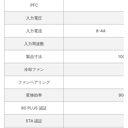
PFC
入力電圧
入力電流
8-4A
入力周波数
製品寸法
100 
冷却ファン
ファンベアリング
変換効率
90% 
80 PLUS 認証
8
ETA 認証