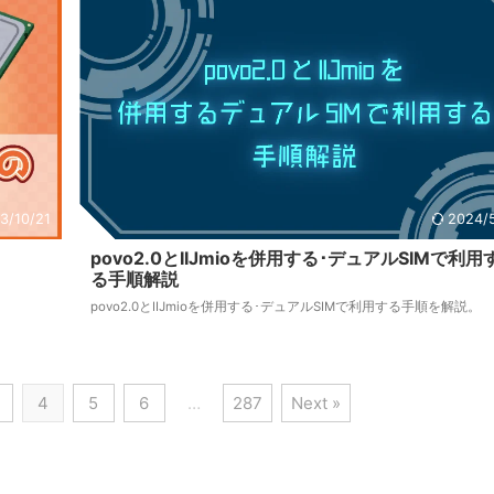
3/10/21
2024/5
povo2.0とIIJmioを併用する･デュアルSIMで利用
る手順解説
povo2.0とIIJmioを併用する･デュアルSIMで利用する手順を解説。
4
5
6
…
287
Next »