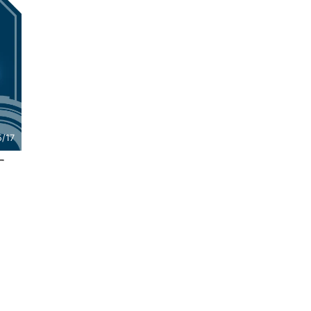
/17
す