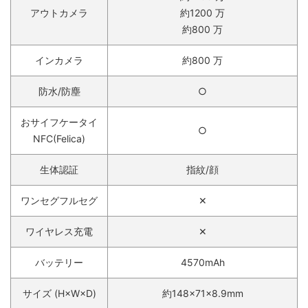
アウトカメラ
約1200 万
約800 万
インカメラ
約800 万
防水/防塵
○
おサイフケータイ
○
NFC(Felica)
生体認証
指紋/顔
ワンセグフルセグ
✕
ワイヤレス充電
✕
バッテリー
4570mAh
サイズ (H×W×D)
約148×71×8.9mm