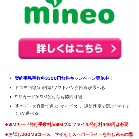
契約事務手数料3300円無料キャンペーン実施中！
ドコモ回線/au回線/ソフトバンク回線が選べる
SIMカード/eSIMどちらも契約可能
基本データ容量で選ぶ｢マイピタ｣、通信速度で選ぶ｢マイそ
く｣が選べる
※SIM
カード発行手数料/eSIMプロファイル発行料440円は必要
※お試し200MBコース、マイそくスーパーライトを申し込みの
場