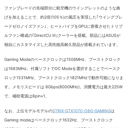
ファンブレードの先端部分に航空機のウイングレットのような曲
げを加えることで、約2倍(105％)の風圧を実現した｢ウイングブレ
ードゼロノイズファン｣、ヒートパイプをGPUに密着させたトリプ
ルファン構成の｢DirectCU III｣クーラーを搭載。部品にはASUSが
独自にカスタマイズした高性能高耐久部品が搭載されています。
Gaming Modeのベースクロックは1506MHz、ブーストクロック
は1683MHz。付属ソフトでOC Modeを選択することでベースク
ロック1531MHz、ブーストクロック1821MHzで動作可能になりま
す。メモリスピードは 8Gbps(8000MHz)。消費電力は最大225W
で、補助電源は8pin×1。
なお、上位モデルモデルの
STRIX-GTX1070-O8G-GAMING
は
Gaming modeはベースクロック1632Hz、ブーストクロック