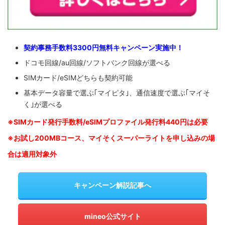
契約事務手数料3300円無料キャンペーン実施中！
ドコモ回線/au回線/ソフトバンク回線が選べる
SIMカード/eSIMどちらも契約可能
基本データ容量で選ぶ｢マイピタ｣、通信速度で選ぶ｢マイそ
く｣が選べる
※SIM
カード発行手数料/eSIMプロファイル発行料440円は必要
※お試し200MBコース、マイそくスーパーライトを申し込みの
場
合は適用対象外
キャンペーン解説記事へ
mineo公式サイト