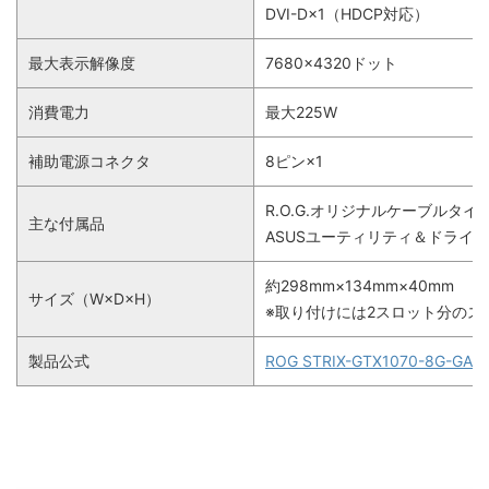
DVI-D×1（HDCP対応）
最大表示解像度
7680×4320ドット
消費電力
最大225W
補助電源コネクタ
8ピン×1
R.O.G.オリジナルケーブルタイ×
主な付属品
ASUSユーティリティ＆ドライバC
約298mm×134mm×40mm
サイズ（W×D×H）
※取り付けには2スロット分のス
製品公式
ROG STRIX-GTX1070-8G-GA