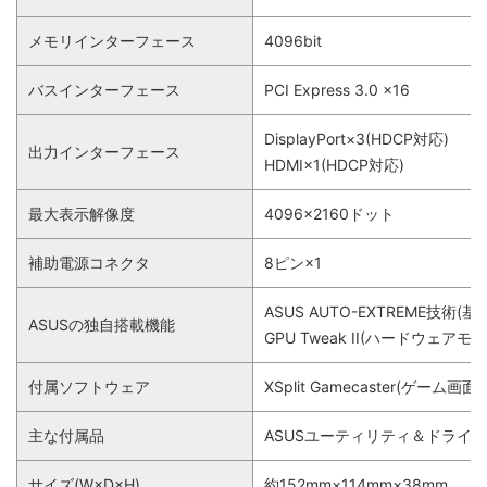
メモリインターフェース
4096bit
バスインターフェース
PCI Express 3.0 x16
DisplayPort×3(HDCP対応)
出力インターフェース
HDMI×1(HDCP対応)
最大表示解像度
4096×2160ドット
補助電源コネクタ
8ピン×1
ASUS AUTO-EXTREM
ASUSの独自搭載機能
GPU Tweak II(ハードウェ
付属ソフトウェア
XSplit Gamecaster(ゲ
主な付属品
ASUSユーティリティ＆ドライバC
サイズ(W×D×H)
約152mm×114mm×38mm