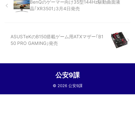
BenQのゲーマー向け35型144Hz駆動曲面液
晶｢XR3501｣3月4日発売
ASUSTeKのB150搭載ゲーム用ATXマザー｢B1
50 PRO GAMING｣発売
公安9課
© 2026 公安9課