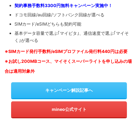
契約事務手数料3300円無料キャンペーン実施中！
ドコモ回線/au回線/ソフトバンク回線が選べる
SIMカード/eSIMどちらも契約可能
基本データ容量で選ぶ｢マイピタ｣、通信速度で選ぶ｢マイそ
く｣が選べる
※SIM
カード発行手数料/eSIMプロファイル発行料440円は必要
※お試し200MBコース、マイそくスーパーライトを申し込みの
場
合は適用対象外
キャンペーン解説記事へ
mineo公式サイト